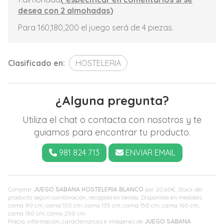
desea con 2 almohadas)
Para 160,180,200 el juego será de 4 piezas.
Clasificado en:
HOSTELERIA
¿Alguna pregunta?
Utiliza el chat o contacta con nosotros y te
guiamos para encontrar tu producto.
981 824 713
ENVIAR EMAIL
Comprar
JUEGO SABANA HOSTELERIA BLANCO
por
20,60
€
. Stock del
producto según combinación, recogida en tienda. Disponible en medidas:
cama 90 cm; cama 105 cm; cama 135 cm; cama 150 cm; cama 160 cm;
cama 180 cm; cama 200 cm.
Precio, información, características e imágenes de
JUEGO SABANA