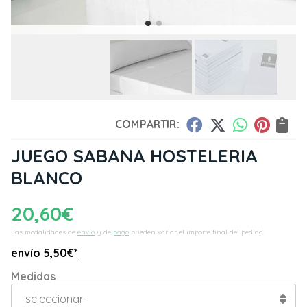
COMPARTIR:
JUEGO SABANA HOSTELERIA
BLANCO
20,60
€
Las modalidades de
envío
y de
pago
pueden variar el importe final del pedido.
envío
5,50
€
*
Medidas