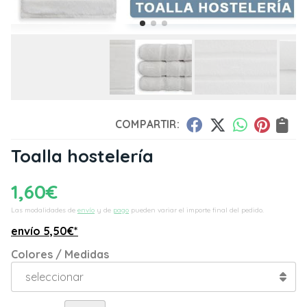
COMPARTIR:
Toalla hostelería
1,60
€
Las modalidades de
envío
y de
pago
pueden variar el importe final del pedido.
envío
5,50
€
*
Colores / Medidas