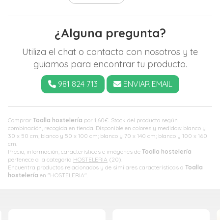
¿Alguna pregunta?
Utiliza el chat o contacta con nosotros y te
guiamos para encontrar tu producto.
981 824 713
ENVIAR EMAIL
Comprar
Toalla hostelería
por
1,60
€
. Stock del producto según
combinación, recogida en tienda. Disponible en colores y medidas: blanco y
30 x 50 cm; blanco y 50 x 100 cm; blanco y 70 x 140 cm; blanco y 100 x 160
cm.
Precio, información, características e imágenes de
Toalla hostelería
pertenece a la categoría
HOSTELERIA
(20).
Encuentra productos relacionados y de similares características a
Toalla
hostelería
en "HOSTELERIA".