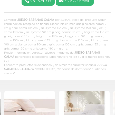
981 824 713
ENVIAR EMAIL
Comprar
JUEGO SABANAS CALMA
por
23,50
€
. Stock del producto según
combinación, recogida en tienda. Disponible en medidas y colores: cama 90
cm y azul; cama 105 cm y azul; cama 135 cm y azul; cama 150 cm y azul;
cama 180 cm y azul; cama 90 cm y beig; cama 105 cm y beig; cama 135 cm
y beig; cama 150 cm y beig; cama 180 cm y beig; cama 90 cm y blanco;
cama 105 cm y blanco; cama 135 cm y blanco; cama 150 cm y blanco; cama
180 cm y blanco; cama 90 cm y gris; cama 105 cm y gris; cama 135 cm y
gris; cama 150 cm y gris; cama 180 cm y gris.
Precio, información, características e imágenes de
JUEGO SABANAS
CALMA
pertenece a la categoría
Sabanas verano
(58) y a la marca
Icelands
(9).
Encuentra productos relacionados y de similares características a
JUEGO
SABANAS CALMA
en "DORMITORIO", "Sábanas de dormitorio", "Sabanas
verano".