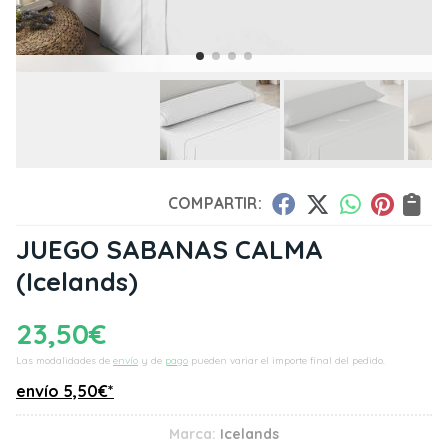
COMPARTIR:
JUEGO SABANAS CALMA
(Icelands)
23,50
€
Las modalidades de
envío
y de
pago
pueden variar el importe final del pedido.
envío
5,50
€
*
Marca:
Icelands