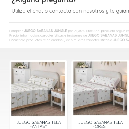
Utiliza el chat o contacta con nosotros y te gui
Comprar
JUEGO SABANAS JUNGLE
por
21,00
€
. Stock del producto según 
Precio, información, características e imágenes de
JUEGO SABANAS JUNGL
Encuentra productos relacionados y de similares características a
JUEGO S
JUEGO SABANAS TELA
JUEGO SABANAS TELA
FANTASY
FOREST