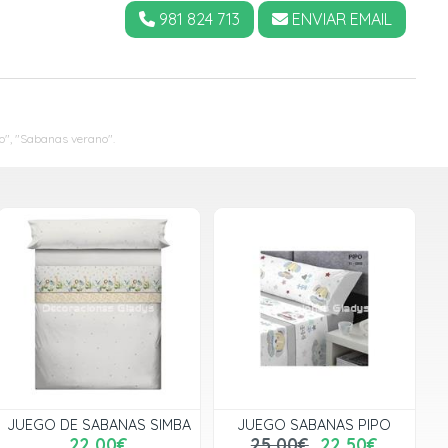
981 824 713
ENVIAR EMAIL
", "Sabanas verano".
JUEGO DE SABANAS SIMBA
JUEGO SABANAS PIPO
22,00€
25,00€
22,50€