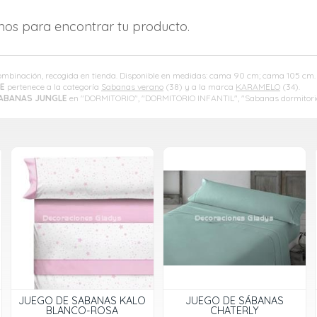
amos para encontrar tu producto.
combinación, recogida en tienda. Disponible en medidas: cama 90 cm; cama 105 cm.
E
pertenece a la categoría
Sabanas verano
(38) y a la marca
KARAMELO
(34).
ABANAS JUNGLE
en "DORMITORIO", "DORMITORIO INFANTIL", "Sabanas dormitorio
JUEGO DE SABANAS KALO
JUEGO DE SÁBANAS
BLANCO-ROSA
CHATERLY