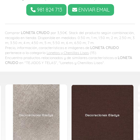
981 824 713
ENVIAR EMAIL
Comprar
LONETA CRUDO
por
3,50
€
. Stock del producto según combinación,
recogida en tienda. Disponible en medidas: 0.50 m; 1 m; 1.50 m; 2 m; 2.50 m; 3
m; 3.50 m; 4 m; 4.50 m; 5 m; 5.50 m; 6 m; 6.50 m; 7 m.
Precio, información, características e imágenes de
LONETA CRUDO
pertenece a la categoría
Lonetas y Chenillas Lisas
(15).
Encuentra productos relacionados y de similares características a
LONETA
CRUDO
en "TEJIDOS Y TELAS", "Lonetas y Chenillas Lisas".