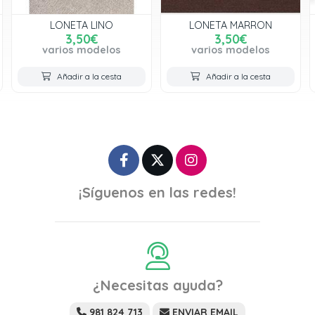
 LINO
LONETA MARRON
LONETA NE
0€
3,50€
3,50€
modelos
varios modelos
varios mod
a la cesta
Añadir a la cesta
Añadir a la 
¡Síguenos en las redes!
¿Necesitas ayuda?
981 824 713
ENVIAR EMAIL