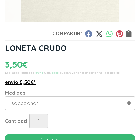
COMPARTIR:
LONETA CRUDO
3,50
€
Las modalidades de
envío
y de
pago
pueden variar el importe final del pedido.
envío
5,50
€
*
Medidas
Cantidad