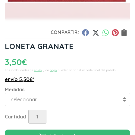
COMPARTIR:
LONETA GRANATE
3,50
€
Las modalidades de
envío
y de
pago
pueden variar el importe final del pedido.
envío
5,50
€
*
Medidas
Cantidad