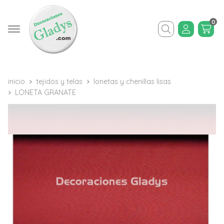
0
Buscar
inicio
tejidos y telas
lonetas y chenillas lisas
LONETA GRANATE