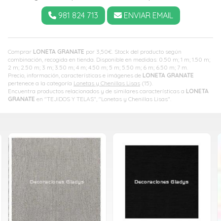
981 824 713
ENVIAR EMAIL
Comprar
LONETA GRANATE
por
3,50
€
. Stock del producto según
combinación, recogida en tienda. Disponible en medidas: 0.50 m; 1 m; 1.50 m;
2 m; 2.50 m; 3 m; 3.50 m; 4 m; 4.50 m; 5 m; 5.50 m; 6 m; 6.50 m; 7 m.
Precio, información, características e imágenes de
LONETA GRANATE
pertenece a la categoría
Lonetas y Chenillas Lisas
(15).
Encuentra productos relacionados y de similares características a
LONETA
GRANATE
en "TEJIDOS Y TELAS", "Lonetas y Chenillas Lisas".