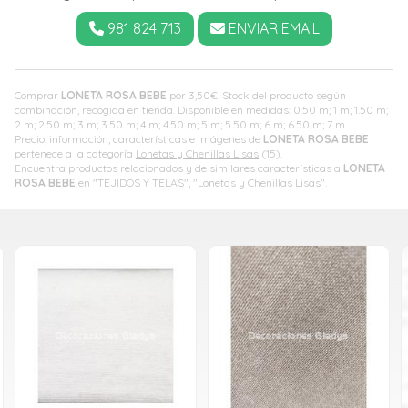
981 824 713
ENVIAR EMAIL
Comprar
LONETA ROSA BEBE
por
3,50
€
. Stock del producto según
combinación, recogida en tienda. Disponible en medidas: 0.50 m; 1 m; 1.50 m;
2 m; 2.50 m; 3 m; 3.50 m; 4 m; 4.50 m; 5 m; 5.50 m; 6 m; 6.50 m; 7 m.
Precio, información, características e imágenes de
LONETA ROSA BEBE
pertenece a la categoría
Lonetas y Chenillas Lisas
(15).
Encuentra productos relacionados y de similares características a
LONETA
ROSA BEBE
en "TEJIDOS Y TELAS", "Lonetas y Chenillas Lisas".