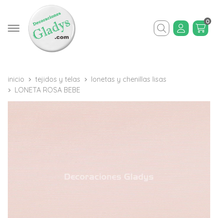
0
Buscar
inicio
tejidos y telas
lonetas y chenillas lisas
LONETA ROSA BEBE