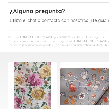
¿Alguna pregunta?
Utiliza el chat o contacta con nosotros y te gui
Comprar
LONETA LUNARES AZUL
por
3,50
€
. Stock del producto según combi
Precio, información, características e imágenes de
LONETA LUNARES AZUL
p
Encuentra productos relacionados y de similares características a
LONETA 