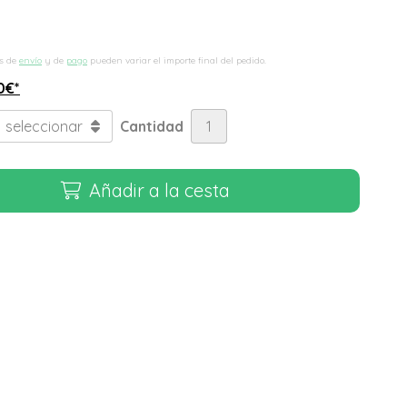
s de
envío
y de
pago
pueden variar el importe final del pedido.
0
€
*
Cantidad
Añadir a la cesta