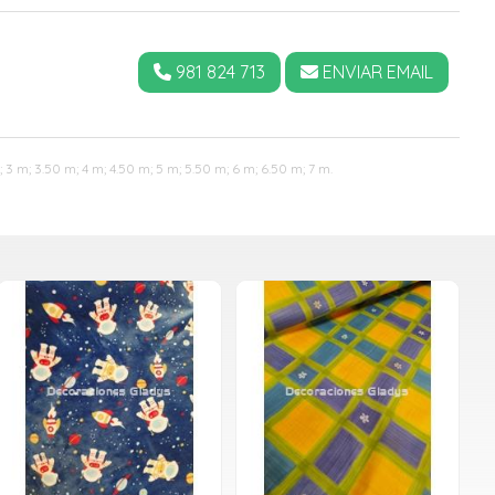
981 824 713
ENVIAR EMAIL
 3 m; 3.50 m; 4 m; 4.50 m; 5 m; 5.50 m; 6 m; 6.50 m; 7 m.