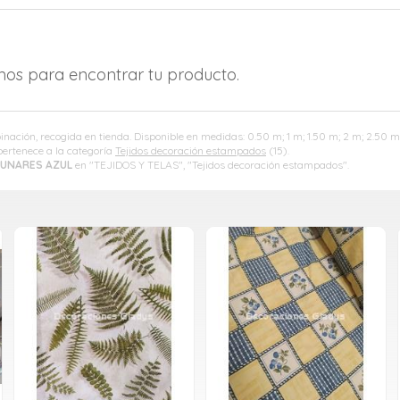
amos para encontrar tu producto.
nación, recogida en tienda. Disponible en medidas: 0.50 m; 1 m; 1.50 m; 2 m; 2.50 m;
ertenece a la categoría
Tejidos decoración estampados
(15).
LUNARES AZUL
en "TEJIDOS Y TELAS", "Tejidos decoración estampados".