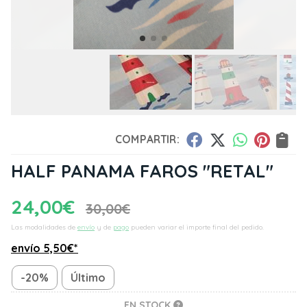
COMPARTIR:
HALF PANAMA FAROS "RETAL"
24,00
€
30,00
€
Las modalidades de
envío
y de
pago
pueden variar el importe final del pedido.
envío
5,50
€
*
-20%
Último
EN STOCK