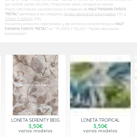
por
24,00
€
(antes
30,00
€
). Producto en stock, recogida en tienda.
Precio, información, características e imágenes de
HALF PANAMA FAROS
"RETAL"
pertenece a las categorías
Tejidos decoración estampados
(15) y
STOCK FUERA!!!!
(115).
Encuentra productos relacionados y de similares características a
HALF
PANAMA FAROS "RETAL"
en "TEJIDOS Y TELAS", "Tejidos decoración
estampados".
LONETA SERENITY BEIG
LONETA TROPICAL
3,50€
3,50€
varios modelos
varios modelos