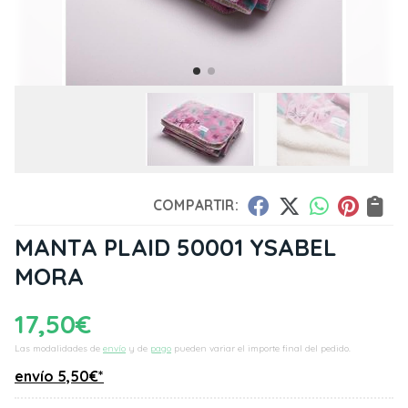
COMPARTIR:
MANTA PLAID 50001 YSABEL
MORA
17,50
€
Las modalidades de
envío
y de
pago
pueden variar el importe final del pedido.
envío
5,50
€
*