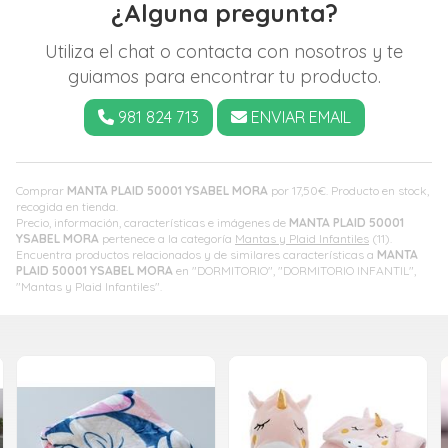
¿Alguna pregunta?
Utiliza el chat o contacta con nosotros y te
guiamos para encontrar tu producto.
981 824 713
ENVIAR EMAIL
Comprar
MANTA PLAID 50001 YSABEL MORA
por
17,50
€
. Producto en stock,
recogida en tienda.
Precio, información, características e imágenes de
MANTA PLAID 50001
YSABEL MORA
pertenece a la categoría
Mantas y Plaid Infantiles
(11).
Encuentra productos relacionados y de similares características a
MANTA
PLAID 50001 YSABEL MORA
en "DORMITORIO", "DORMITORIO INFANTIL",
"Mantas y Plaid Infantiles".