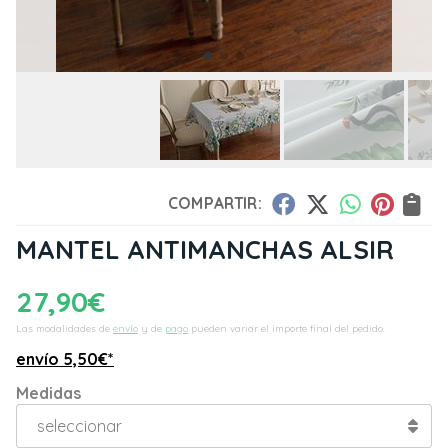
COMPARTIR:
MANTEL ANTIMANCHAS ALSIR
27,90
€
Las modalidades de
envío
y de
pago
pueden variar el importe final del pedido.
envío
5,50
€
*
Medidas