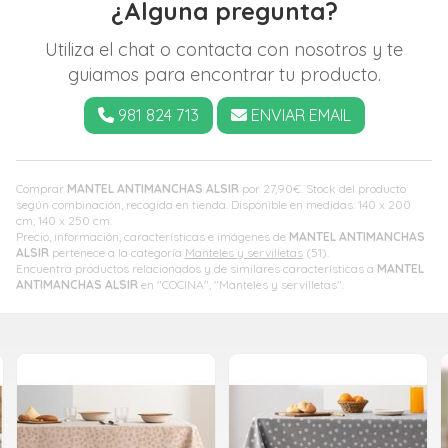
¿Alguna pregunta?
Utiliza el chat o contacta con nosotros y te
guiamos para encontrar tu producto.
981 824 713
ENVIAR EMAIL
Comprar
MANTEL ANTIMANCHAS ALSIR
por
27,90
€
. Stock del producto
según combinación, recogida en tienda. Disponible en medidas: 140 x 200
cm; 140 x 250 cm.
Precio, información, características e imágenes de
MANTEL ANTIMANCHAS
ALSIR
pertenece a la categoría
Manteles y servilletas
(51).
Encuentra productos relacionados y de similares características a
MANTEL
ANTIMANCHAS ALSIR
en "COCINA", "Manteles y servilletas".