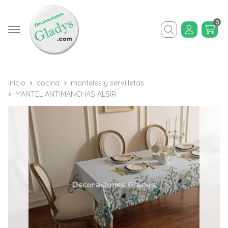
0
Buscar
inicio
cocina
manteles y servilletas
MANTEL ANTIMANCHAS ALSIR