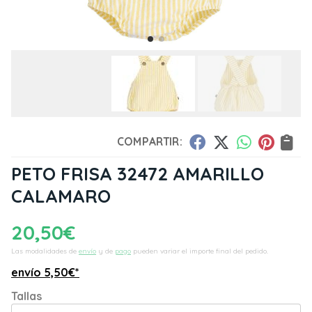
COMPARTIR:
PETO FRISA 32472 AMARILLO
CALAMARO
20,50
€
Las modalidades de
envío
y de
pago
pueden variar el importe final del pedido.
envío
5,50
€
*
Tallas