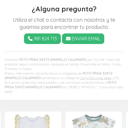
¿Alguna pregunta?
Utiliza el chat o contacta con nosotros y te
guiamos para encontrar tu producto.
981 824 713
ENVIAR EMAIL
Comprar
PETO FRISA 32472 AMARILLO CALAMARO
por
20,50
€
. Stock del
producto según combinación, recogida en tienda. Disponible en tallas: 1 mes;
3 meses; 6 meses.
Precio, información, características e imágenes de
PETO FRISA 32472
AMARILLO CALAMARO
pertenece a la categoría
Conjuntos ropa bebe
(23).
Encuentra productos relacionados y de similares características a
PETO
FRISA 32472 AMARILLO CALAMARO
en "BEBÉ E INFANTIL", "Conjuntos ropa
bebe".