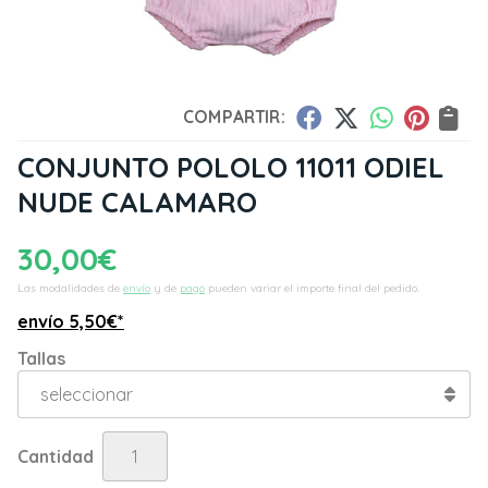
COMPARTIR:
CONJUNTO POLOLO 11011 ODIEL
NUDE CALAMARO
30,00
€
Las modalidades de
envío
y de
pago
pueden variar el importe final del pedido.
envío
5,50
€
*
Tallas
Cantidad