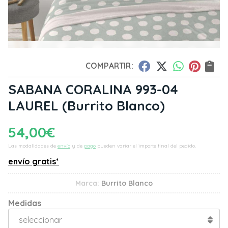
COMPARTIR:
SABANA CORALINA 993-04
LAUREL
(Burrito Blanco)
54,00
€
Las modalidades de
envío
y de
pago
pueden variar el importe final del pedido.
envío gratis*
Marca:
Burrito Blanco
Medidas