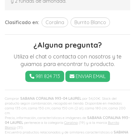
y 2 fundas de almohada.
Clasificado en:
Coralina
Burrito Blanco
¿Alguna pregunta?
Utiliza el chat o contacta con nosotros y te
guiamos para encontrar tu producto.
981 824 713
ENVIAR EMAIL
Comprar
SABANA CORALINA 993-04 LAUREL
por
54,00
€
. Stock del
producto según combinación, recogida en tienda. Disponible en medidas:
cama 135 cm; cama 150 cm; cama 150 cm (2 al); cama 180 cm; cama 200
cm.
Precio, información, características e imágenes de
SABANA CORALINA 993-
04 LAUREL
pertenece a la categoría
Coralina
(19) y a la marca
Burrito
Blanco
(31).
Encuentra productos relacionados y de similares características a
SABANA