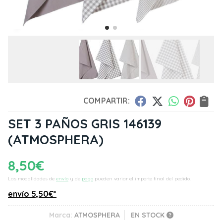
COMPARTIR:
SET 3 PAÑOS GRIS 146139
(ATMOSPHERA)
8,50
€
Las modalidades de
envío
y de
pago
pueden variar el importe final del pedido.
envío
5,50
€
*
Marca:
ATMOSPHERA
EN STOCK