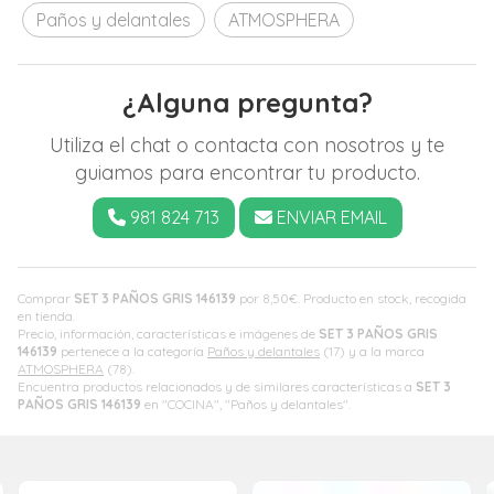
Paños y delantales
ATMOSPHERA
¿Alguna pregunta?
Utiliza el chat o contacta con nosotros y te
guiamos para encontrar tu producto.
981 824 713
ENVIAR EMAIL
Comprar
SET 3 PAÑOS GRIS 146139
por
8,50
€
. Producto en stock, recogida
en tienda.
Precio, información, características e imágenes de
SET 3 PAÑOS GRIS
146139
pertenece a la categoría
Paños y delantales
(17) y a la marca
ATMOSPHERA
(78).
Encuentra productos relacionados y de similares características a
SET 3
PAÑOS GRIS 146139
en "COCINA", "Paños y delantales".