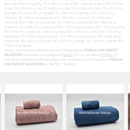
gris; 50 x 100 cm y gris; 70 x 140 cm y gris; 100 x 160 cm y gris; 30 x 50 cm
y lila; 50 x 100 cm y lila; 70 x 140 cm y lila; 100 x 160 cm y lila; 30 x 50 cm y
morado; 50 x 100 cm y morado; 70 x 140 cm y morado; 100 x 160 cm y
morado; 30 x 50 cm y naranja; 50 x 100 cm y naranja; 70 x 140 cm y
naranja; 100 x 160 cm y naranja; 30 x 50 cm y pistacho; 50 x 100 cm y
pistacho; 70 x 140 cm y pistacho; 100 x 160 cm y pistacho; 30 x 50 cm y rosa;
50 x 100 cm y rosa; 70 x 140 cm y rosa; 100 x 160 cm y rosa; 30 x 50 cm y
turquesa; 50 x 100 cm y turquesa; 70 x 140 cm y turquesa; 100 x 160 cm y
turquesa; 30 x 50 cm y verde; 50 x 100 cm y verde; 70 x 140 cm y verde; 100
x 160 cm y verde.
Precio, información, características e imágenes de
TOALLA LISA SAVOY
ALGODON
pertenece a la categoría
Toallas
(17) y a la marca
FIOTEX
(1).
Encuentra productos relacionados y de similares características a
TOALLA
LISA SAVOY ALGODON
en "BAÑO", "Toallas".