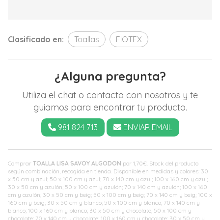
Clasificado en:
Toallas
FIOTEX
¿Alguna pregunta?
Utiliza el chat o contacta con nosotros y te
guiamos para encontrar tu producto.
981 824 713
ENVIAR EMAIL
Comprar
TOALLA LISA SAVOY ALGODON
por
1,70
€
. Stock del producto
según combinación, recogida en tienda. Disponible en medidas y colores: 30
x 50 cm y azul; 50 x 100 cm y azul; 70 x 140 cm y azul; 100 x 160 cm y azul;
30 x 50 cm y azulón; 50 x 100 cm y azulón; 70 x 140 cm y azulón; 100 x 160
cm y azulón; 30 x 50 cm y beig; 50 x 100 cm y beig; 70 x 140 cm y beig; 100 x
160 cm y beig; 30 x 50 cm y blanco; 50 x 100 cm y blanco; 70 x 140 cm y
blanco; 100 x 160 cm y blanco; 30 x 50 cm y chocolate; 50 x 100 cm y
chocolate; 70 x 140 cm y chocolate; 100 x 160 cm y chocolate; 30 x 50 cm y