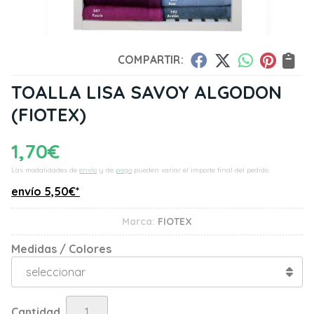
COMPARTIR:
TOALLA LISA SAVOY ALGODON
(FIOTEX)
1,70
€
Las modalidades de
envío
y de
pago
pueden variar el importe final del pedido.
envío
5,50
€
*
Marca:
FIOTEX
Medidas / Colores
Cantidad