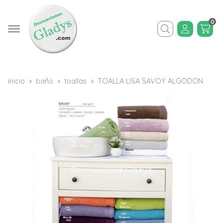
0
Buscar
inicio
baño
toallas
TOALLA LISA SAVOY ALGODON