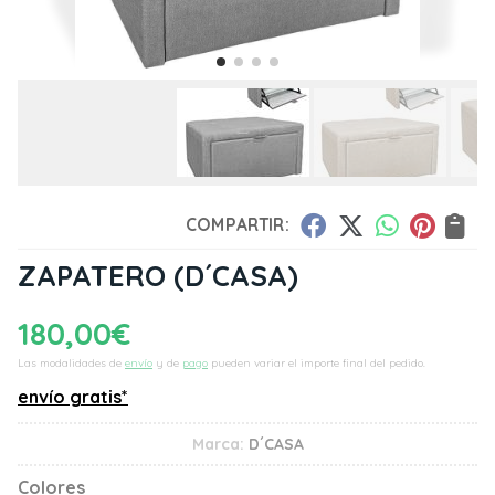
COMPARTIR:
ZAPATERO
(D´CASA)
180,00
€
Las modalidades de
envío
y de
pago
pueden variar el importe final del pedido.
envío gratis*
Marca:
D´CASA
Colores