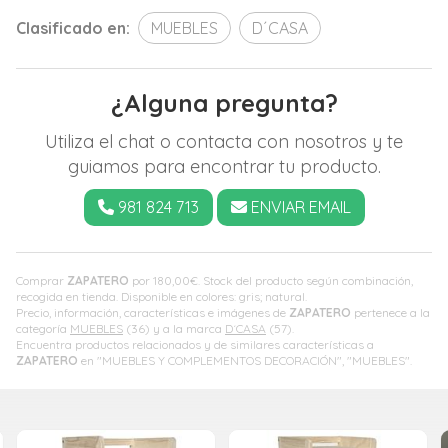
Clasificado en:
MUEBLES
D´CASA
¿Alguna pregunta?
Utiliza el chat o contacta con nosotros y te
guiamos para encontrar tu producto.
981 824 713
ENVIAR EMAIL
Comprar
ZAPATERO
por
180,00
€
. Stock del producto según combinación,
recogida en tienda. Disponible en colores: gris; natural.
Precio, información, características e imágenes de
ZAPATERO
pertenece a la
categoría
MUEBLES
(36) y a la marca
D´CASA
(57).
Encuentra productos relacionados y de similares características a
ZAPATERO
en "MUEBLES Y COMPLEMENTOS DECORACIÓN", "MUEBLES".