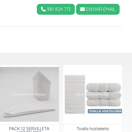
981 824 713
ENVIAR EMAIL
PACK 12 SERVILLETA
Toalla hostelería