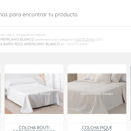
amos para encontrar tu producto.
o en stock, recogida en tienda.
AMERICANO BLANCO
pertenece a la categoría
HOSTELERIA
(20).
A BAÑO RIZO AMERICANO BLANCO
en "HOSTELERIA".
COLCHA BOUTI
COLCHA PIQUE