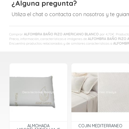
¿Alguna pregunta?
Utiliza el chat o contacta con nosotros y te gui
Comprar
ALFOMBRA BAÑO RIZO AMERICANO BLANCO
por
4,70
€
. Product
Precio, información, características e imágenes de
ALFOMBRA BAÑO RIZO 
Encuentra productos relacionados y de similares características a
ALFOMBR
ALMOHADA
COJIN MEDITERRANEO