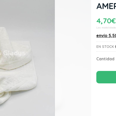
AME
4,70
€
Las modalidade
envío
5,5
EN STOCK
Cantidad