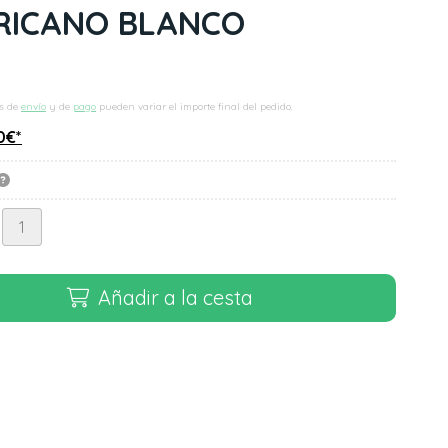
RICANO BLANCO
s de
envío
y de
pago
pueden variar el importe final del pedido.
0
€
*
Añadir a la cesta