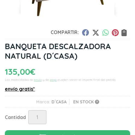
COMPARTIR:
BANQUETA DESCALZADORA
NATURAL
(D´CASA)
135,00
€
Las modalidades de
envío
y de
pago
pueden variar el importe final del pedido.
envío gratis*
Marca:
D´CASA
EN STOCK
Cantidad