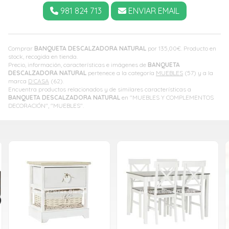
981 824 713
ENVIAR EMAIL
Comprar
BANQUETA DESCALZADORA NATURAL
por
135,00
€
. Producto en
stock, recogida en tienda.
Precio, información, características e imágenes de
BANQUETA
DESCALZADORA NATURAL
pertenece a la categoría
MUEBLES
(57) y a la
marca
D´CASA
(62).
Encuentra productos relacionados y de similares características a
BANQUETA DESCALZADORA NATURAL
en "MUEBLES Y COMPLEMENTOS
DECORACIÓN", "MUEBLES".