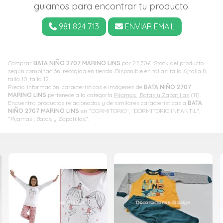
guiamos para encontrar tu producto.
981 824 713
ENVIAR EMAIL
Comprar
BATA NIÑO 2707 MARINO LINS
por
22,70
€
. Stock del producto
según combinación, recogida en tienda. Disponible en tallas: talla 6; talla 8;
talla 10; talla 12.
Precio, información, características e imágenes de
BATA NIÑO 2707
MARINO LINS
pertenece a la categoría
Pijamas , Batas y Zapatillas
(11).
Encuentra productos relacionados y de similares características a
BATA
NIÑO 2707 MARINO LINS
en "DORMITORIO", "DORMITORIO INFANTIL",
"Pijamas , Batas y Zapatillas".