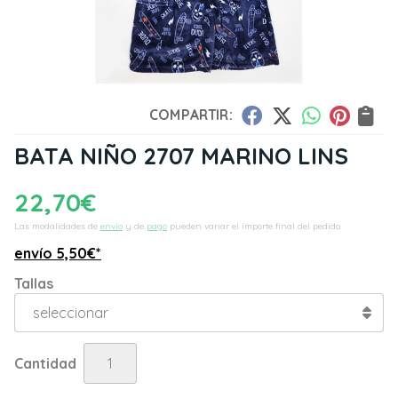
COMPARTIR:
BATA NIÑO 2707 MARINO LINS
22,70
€
Las modalidades de
envío
y de
pago
pueden variar el importe final del pedido.
envío
5,50
€
*
Tallas
Cantidad