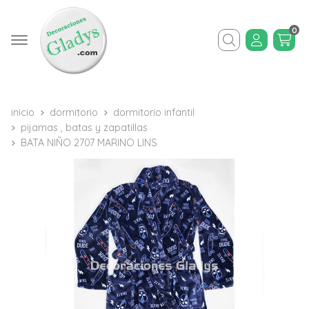
0
Buscar
inicio
dormitorio
dormitorio infantil
pijamas , batas y zapatillas
BATA NIÑO 2707 MARINO LINS