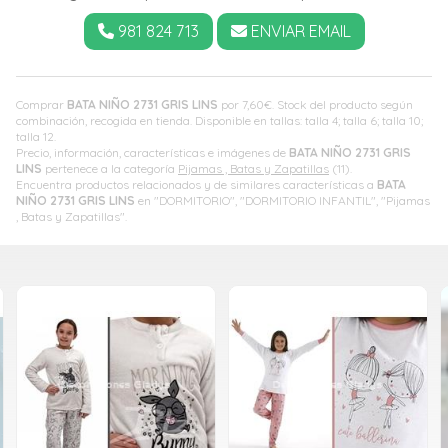
981 824 713
ENVIAR EMAIL
Comprar
BATA NIÑO 2731 GRIS LINS
por
7,60
€
. Stock del producto según
combinación, recogida en tienda. Disponible en tallas: talla 4; talla 6; talla 10;
talla 12.
Precio, información, características e imágenes de
BATA NIÑO 2731 GRIS
LINS
pertenece a la categoría
Pijamas , Batas y Zapatillas
(11).
Encuentra productos relacionados y de similares características a
BATA
NIÑO 2731 GRIS LINS
en "DORMITORIO", "DORMITORIO INFANTIL", "Pijamas
, Batas y Zapatillas".