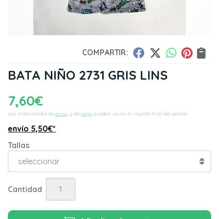
COMPARTIR:
BATA NIÑO 2731 GRIS LINS
7,60
€
Las modalidades de
envío
y de
pago
pueden variar el importe final del pedido.
envío
5,50
€
*
Tallas
Cantidad