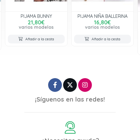
NY
PIJAMA NIÑA BALLERINA
PIJAMA TERCIOPEL
INFANTIL NIÑO 2114
16,80€
KINANIT
os
varios modelos
19,00€
varios modelos
sta
Añadir a la cesta
Añadir a la cesta
¡Síguenos en las redes!