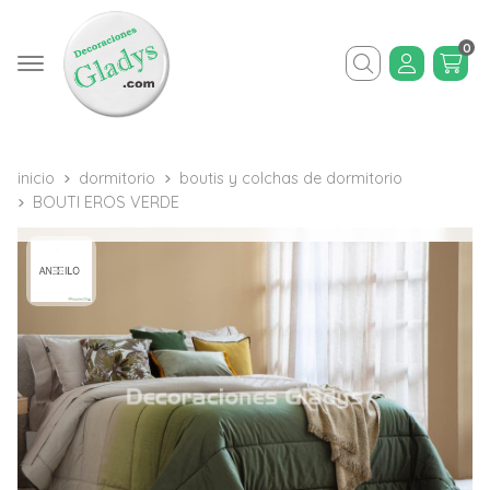
0
Buscar
inicio
dormitorio
boutis y colchas de dormitorio
BOUTI EROS VERDE