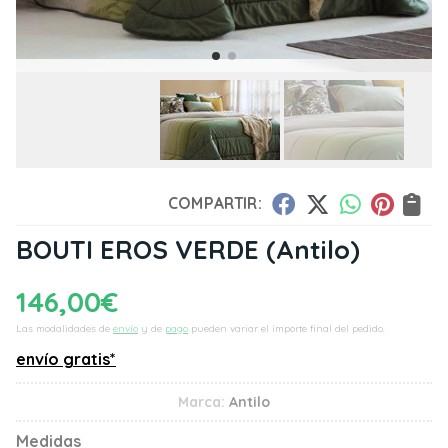
COMPARTIR:
BOUTI EROS VERDE
(Antilo)
146,00
€
Las modalidades de
envío
y de
pago
pueden variar el importe final del pedido.
envío gratis*
Marca:
Antilo
Medidas