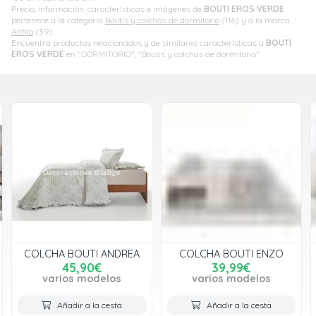
Precio, información, características e imágenes de
BOUTI EROS VERDE
pertenece a la categoría
Boutis y colchas de dormitorio
(116) y a la marca
Antilo
(39).
Encuentra productos relacionados y de similares características a
BOUTI
EROS VERDE
en "DORMITORIO", "Boutis y colchas de dormitorio".
COLCHA BOUTI ANDREA
COLCHA BOUTI ENZO
45,90€
39,99€
varios modelos
varios modelos
Añadir a la cesta
Añadir a la cesta