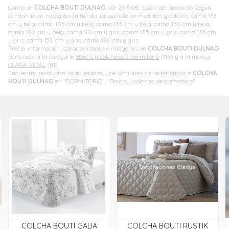
Comprar
COLCHA BOUTI DULNAO
por
29,90
€
. Stock del producto según
combinación, recogida en tienda. Disponible en medidas y colores: cama 90
cm y beig; cama 105 cm y beig; cama 135 cm y beig; cama 150 cm y beig;
cama 180 cm y beig; cama 90 cm y gris; cama 105 cm y gris; cama 135 cm
y gris; cama 150 cm y gris; cama 180 cm y gris.
Precio, información, características e imágenes de
COLCHA BOUTI DULNAO
pertenece a la categoría
Boutis y colchas de dormitorio
(116) y a la marca
CLARA VIDAL
(81).
Encuentra productos relacionados y de similares características a
COLCHA
BOUTI DULNAO
en "DORMITORIO", "Boutis y colchas de dormitorio".
COLCHA BOUTI GALIA
COLCHA BOUTI RUSTIK