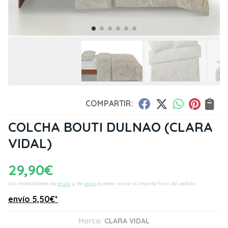
COMPARTIR:
COLCHA BOUTI DULNAO
(CLARA
VIDAL)
29,90
€
Las modalidades de
envío
y de
pago
pueden variar el importe final del pedido.
envío
5,50
€
*
Marca:
CLARA VIDAL