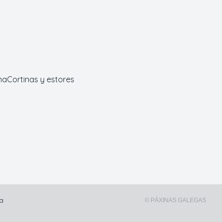
ma
Cortinas y estores
na
© PÁXINAS GALEGAS