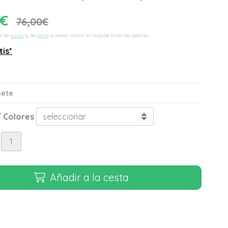
€
76,00
€
s de
envío
y de
pago
pueden variar el importe final del pedido.
tis*
ñete
 Colores
Añadir a la cesta