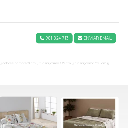
981 824 713
ENVIAR EMAIL
 y colores: cama 120 cm y fucsia; cama 135 cm y fucsia; cama 150 cm y