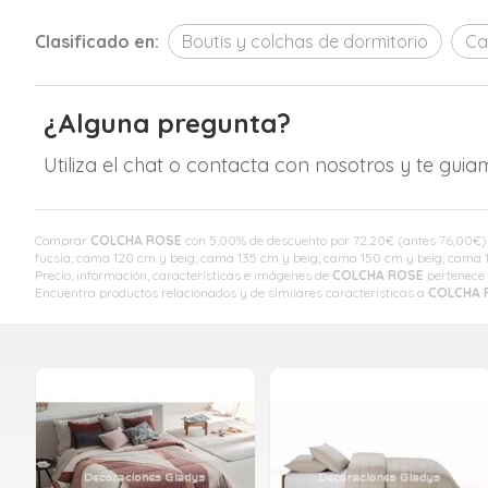
Clasificado en:
Boutis y colchas de dormitorio
Ca
¿Alguna pregunta?
Utiliza el chat o contacta con nosotros y te gui
Comprar
COLCHA ROSE
con 5,00% de descuento por
72,20
€
(antes
76,00
€
)
fucsia; cama 120 cm y beig; cama 135 cm y beig; cama 150 cm y beig; cama
Precio, información, características e imágenes de
COLCHA ROSE
pertenece 
Encuentra productos relacionados y de similares características a
COLCHA 