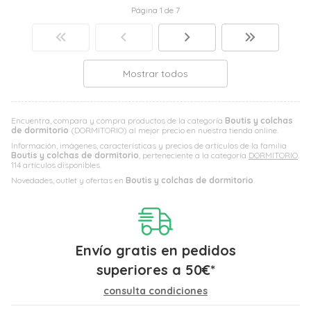
Página 1 de 7
Mostrar todos
Encuentra, compara y compra productos de la categoría
Boutis y colchas
de dormitorio
(DORMITORIO) al mejor precio en nuestra tienda online.
Información, imágenes, características y precios de artículos de la familia
Boutis y colchas de dormitorio
, perteneciente a la categoría
DORMITORIO
.
114 artículos disponibles.
Novedades, outlet y ofertas en
Boutis y colchas de dormitorio
.
Envío gratis en pedidos
superiores a
50
€
*
consulta condiciones