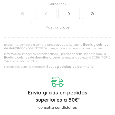
Página 1 de 7
Mostrar todos
Encuentra, compara y compra productos de la categoría
Boutis y colchas
de dormitorio
(DORMITORIO) al mejor precio en nuestra tienda online.
Información, imágenes, características y precios de artículos de la familia
Boutis y colchas de dormitorio
, perteneciente a la categoría
DORMITORIO
.
114 artículos disponibles.
Novedades, outlet y ofertas en
Boutis y colchas de dormitorio
.
Envío gratis en pedidos
superiores a
50
€
*
consulta condiciones