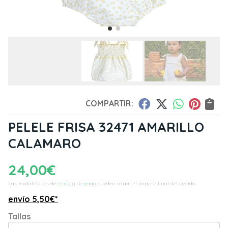
COMPARTIR:
PELELE FRISA 32471 AMARILLO
CALAMARO
24,00
€
Las modalidades de
envío
y de
pago
pueden variar el importe final del pedido.
envío
5,50
€
*
Tallas