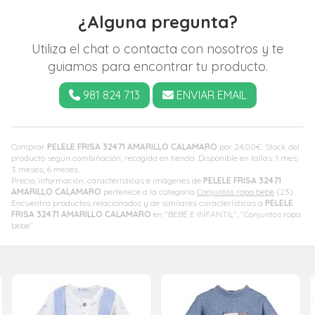
¿Alguna pregunta?
Utiliza el chat o contacta con nosotros y te
guiamos para encontrar tu producto.
981 824 713
ENVIAR EMAIL
Comprar
PELELE FRISA 32471 AMARILLO CALAMARO
por
24,00
€
. Stock del
producto según combinación, recogida en tienda. Disponible en tallas: 1 mes;
3 meses; 6 meses.
Precio, información, características e imágenes de
PELELE FRISA 32471
AMARILLO CALAMARO
pertenece a la categoría
Conjuntos ropa bebe
(23).
Encuentra productos relacionados y de similares características a
PELELE
FRISA 32471 AMARILLO CALAMARO
en "BEBÉ E INFANTIL", "Conjuntos ropa
bebe".