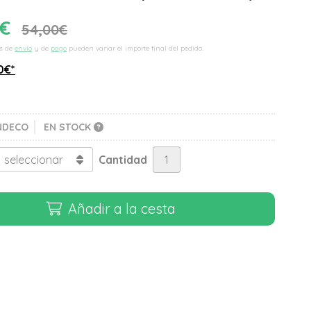
€
54,00
€
s de
envío
y de
pago
pueden variar el importe final del pedido.
0
€
*
NDECO
EN STOCK
Cantidad
Añadir a la cesta