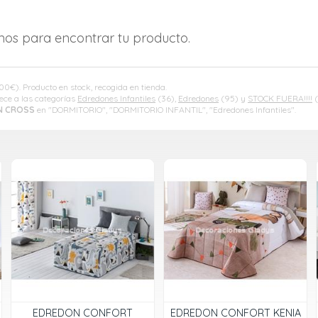
amos para encontrar tu producto.
,00
€
). Producto en stock, recogida en tienda.
ece a las categorías
Edredones Infantiles
(36),
Edredones
(95) y
STOCK FUERA!!!!
(
N CROSS
en "DORMITORIO", "DORMITORIO INFANTIL", "Edredones Infantiles".
EDREDON CONFORT
EDREDON CONFORT KENIA