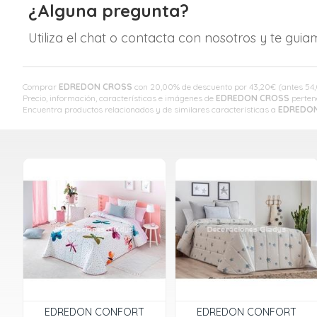
¿Alguna pregunta?
Utiliza el chat o contacta con nosotros y te gui
Comprar
EDREDON CROSS
con 20,00% de descuento por
43,20
€
(antes
54
Precio, información, características e imágenes de
EDREDON CROSS
perten
Encuentra productos relacionados y de similares características a
EDREDO
EDREDON CONFORT
EDREDON CONFORT