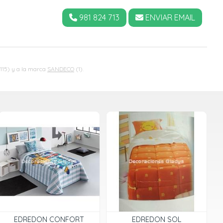
981 824 713
ENVIAR EMAIL
115) y a la marca
SANDECO
(1).
EDREDON CONFORT
EDREDON SOL