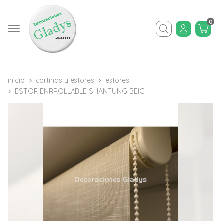
0
Buscar
inicio
cortinas y estores
estores
ESTOR ENRROLLABLE SHANTUNG BEIG