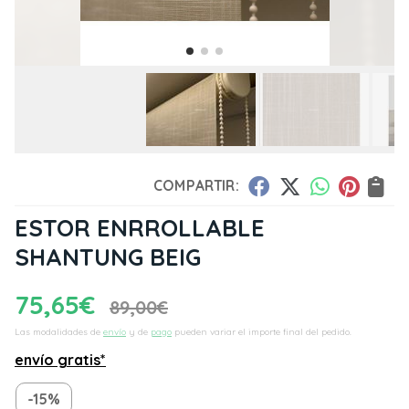
COMPARTIR:
ESTOR ENRROLLABLE
SHANTUNG BEIG
75,65
€
89,00
€
Las modalidades de
envío
y de
pago
pueden variar el importe final del pedido.
envío gratis*
-15%