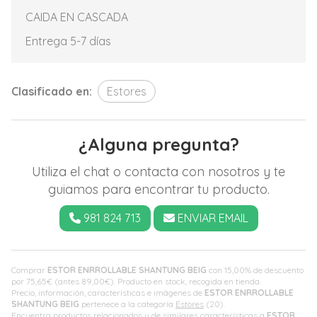
CAIDA EN CASCADA
Entrega 5-7 días
Clasificado en:
Estores
¿Alguna pregunta?
Utiliza el chat o contacta con nosotros y te
guiamos para encontrar tu producto.
981 824 713
ENVIAR EMAIL
Comprar
ESTOR ENRROLLABLE SHANTUNG BEIG
con 15,00% de descuento
por
75,65
€
(antes
89,00
€
). Producto en stock, recogida en tienda.
Precio, información, características e imágenes de
ESTOR ENRROLLABLE
SHANTUNG BEIG
pertenece a la categoría
Estores
(20).
Encuentra productos relacionados y de similares características a
ESTOR