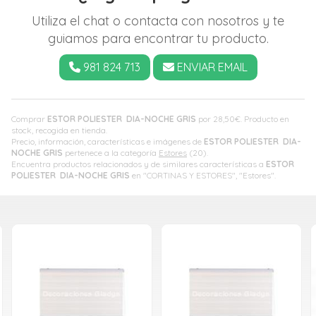
Utiliza el chat o contacta con nosotros y te
guiamos para encontrar tu producto.
981 824 713
ENVIAR EMAIL
Comprar
ESTOR POLIESTER DIA-NOCHE GRIS
por
28,50
€
. Producto en
stock, recogida en tienda.
Precio, información, características e imágenes de
ESTOR POLIESTER DIA-
NOCHE GRIS
pertenece a la categoría
Estores
(20).
Encuentra productos relacionados y de similares características a
ESTOR
POLIESTER DIA-NOCHE GRIS
en "CORTINAS Y ESTORES", "Estores".