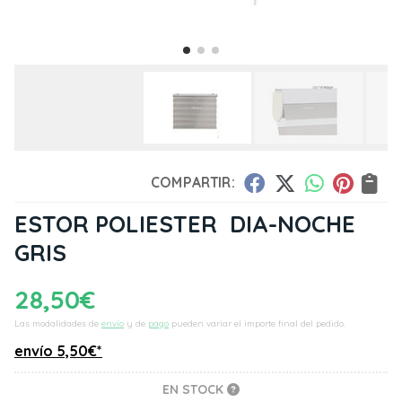
COMPARTIR:
ESTOR POLIESTER DIA-NOCHE
GRIS
28,50
€
Las modalidades de
envío
y de
pago
pueden variar el importe final del pedido.
envío
5,50
€
*
EN STOCK