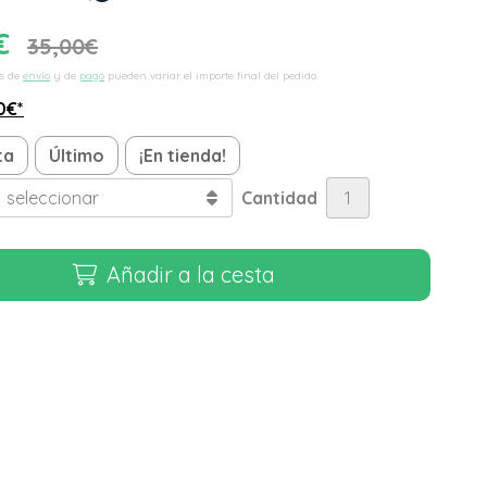
€
35,00
€
s de
envío
y de
pago
pueden variar el importe final del pedido.
0
€
*
ta
Último
¡En tienda!
Cantidad
Añadir a la cesta