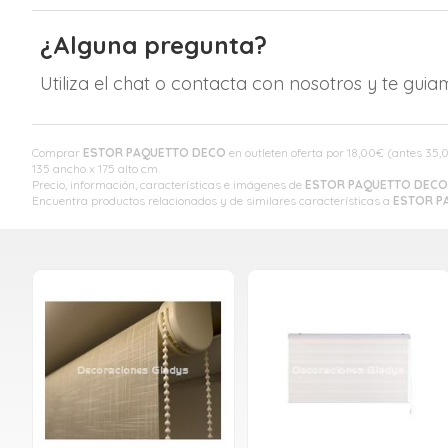
¿Alguna pregunta?
Utiliza el chat o contacta con nosotros y te gui
Comprar
ESTOR PAQUETTO DECO
en outleten oferta por
18,00
€
(antes
35,
135 ancho x 175 alto cm.
Precio, información, características e imágenes de
ESTOR PAQUETTO DECO
Encuentra productos relacionados y de similares características a
ESTOR P