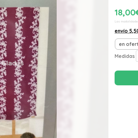
18,00
Las modalidade
envío
5,5
en ofer
Medidas