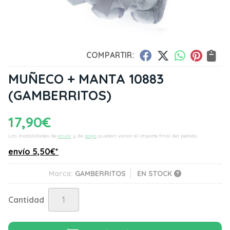
COMPARTIR:
MUÑECO + MANTA 10883
(GAMBERRITOS)
17,90
€
Las modalidades de
envío
y de
pago
pueden variar el importe final del pedido.
envío
5,50
€
*
Marca:
GAMBERRITOS
EN STOCK
Cantidad