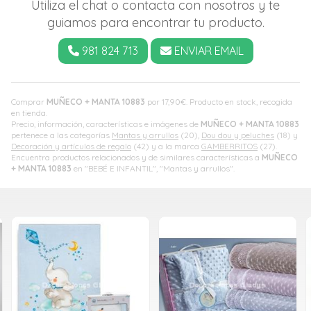
Utiliza el chat o contacta con nosotros y te
guiamos para encontrar tu producto.
981 824 713
ENVIAR EMAIL
Comprar
MUÑECO + MANTA 10883
por
17,90
€
. Producto en stock, recogida
en tienda.
Precio, información, características e imágenes de
MUÑECO + MANTA 10883
pertenece a las categorías
Mantas y arrullos
(20),
Dou dou y peluches
(18) y
Decoración y artículos de regalo
(42) y a la marca
GAMBERRITOS
(27).
Encuentra productos relacionados y de similares características a
MUÑECO
+ MANTA 10883
en "BEBÉ E INFANTIL", "Mantas y arrullos".