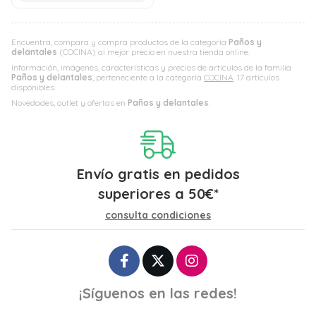
Encuentra, compara y compra productos de la categoría
Paños y
delantales
(COCINA) al mejor precio en nuestra tienda online.
Información, imágenes, características y precios de artículos de la familia
Paños y delantales
, perteneciente a la categoría
COCINA
. 17 artículos
disponibles.
Novedades, outlet y ofertas en
Paños y delantales
.
Envío gratis en pedidos
superiores a
50
€
*
consulta condiciones
¡Síguenos en las redes!