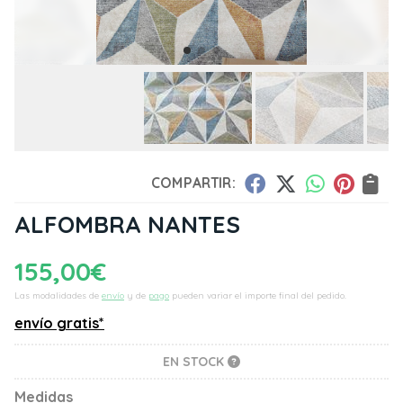
COMPARTIR:
ALFOMBRA NANTES
155,00
€
Las modalidades de
envío
y de
pago
pueden variar el importe final del pedido.
envío gratis*
EN STOCK
Medidas