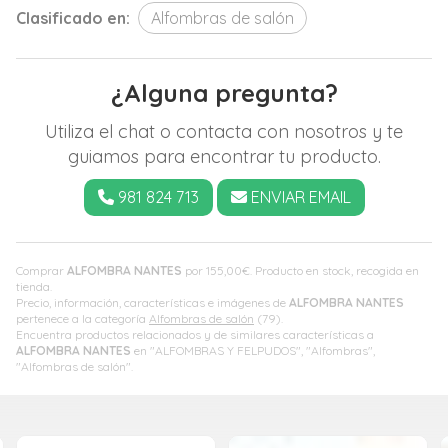
Clasificado en:
Alfombras de salón
¿Alguna pregunta?
Utiliza el chat o contacta con nosotros y te
guiamos para encontrar tu producto.
981 824 713
ENVIAR EMAIL
Comprar
ALFOMBRA NANTES
por
155,00
€
. Producto en stock, recogida en
tienda.
Precio, información, características e imágenes de
ALFOMBRA NANTES
pertenece a la categoría
Alfombras de salón
(79).
Encuentra productos relacionados y de similares características a
ALFOMBRA NANTES
en "ALFOMBRAS Y FELPUDOS", "Alfombras",
"Alfombras de salón".