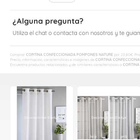
¿Alguna pregunta?
Utiliza el chat o contacta con nosotros y te gui
Comprar
CORTINA CONFECCIONADA POMPONES NATURE
por
23,80
€
. Pr
Precio, información, características e imágenes de
CORTINA CONFECCION
Encuentra productos relacionados y de similares características a
CORTINA