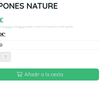
PONES NATURE
€
s de
envío
y de
pago
pueden variar el importe final del pedido.
0
€
*
Añadir a la cesta