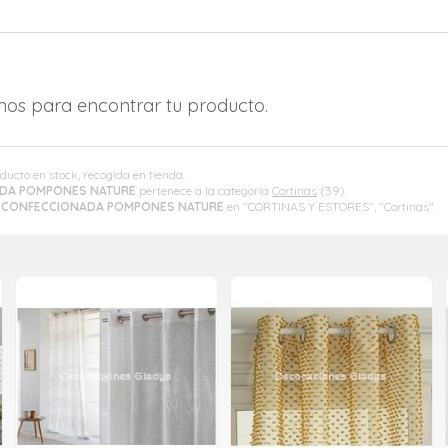
amos para encontrar tu producto.
oducto en stock, recogida en tienda.
ADA POMPONES NATURE
pertenece a la categoría
Cortinas
(39).
 CONFECCIONADA POMPONES NATURE
en "CORTINAS Y ESTORES", "Cortinas".